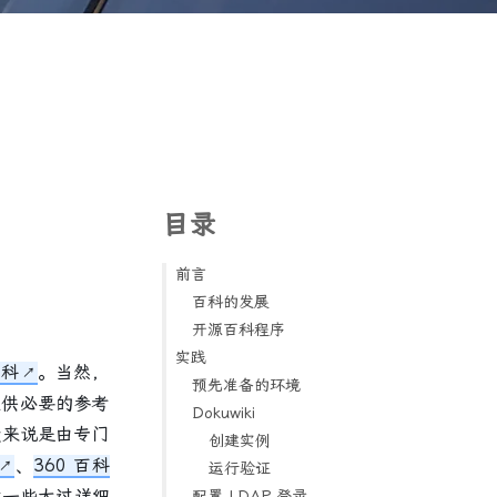
目录
前言
百科的发展
开源百科程序
实践
百科
。当然，
预先准备的环境
提供必要的参考
Dokuwiki
般来说是由专门
创建实例
、
360 百科
运行验证
找一些太过详细
配置 LDAP 登录