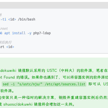
例
-ti
<
id
>
 /bin/bash 

root
&&
apt
install
-y
 php7-ldap

例后执行
art 
<
id
>
dokuwiki 镜像默认采用的 USTC（中科大）的软件源，笔者在安
 Not Found 的错误。如果你也遇到了，可以将容器实例的软件
行
即可从 US
sed -i "s/ustc/nju/" /etc/apt/sources.list
）软件源。
装只是一种临时的解决方案，销毁并重建容器实例后仍然没有
续 shuosc/dokuwki 镜像将会增加这一支持。