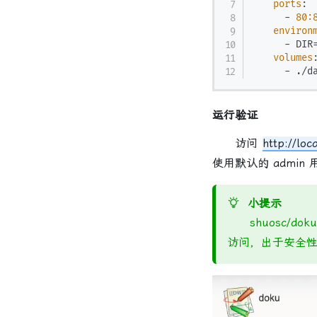
ports
:
-
80:
environ
-
 DIR=
volumes
-
 ./d
运行验证
访问
http://loc
使用默认的 admi
小提示
shuosc/dok
访问，出于安全