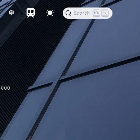
K
🎲
Search
0000