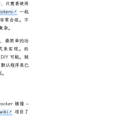
署，只需要使用
zotero
一起
科也非常合适。不
样复杂。
的、最简单的功
式来实现。而
DIY 可能。就
一。默认程序是已
证。
ker 镜像 –
wiki
项目了