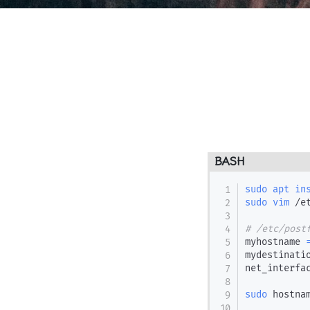
BASH
sudo
apt
in
sudo
vim
 /e
# /etc/post
myhostname 
mydestinati
net_interfa
sudo
 hostna