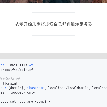
从零开始几步搭建好自己邮件通知服务器
stall
 mailutils 
-y
tc/postfix/main.cf

fix/main.cf
=
{
domain
}
on 
=
{
domain
}
, 
$hostname
, localhost.localdomain, localhos
ces 
=
 loopback-only

mectl set-hostname 
{
domain
}