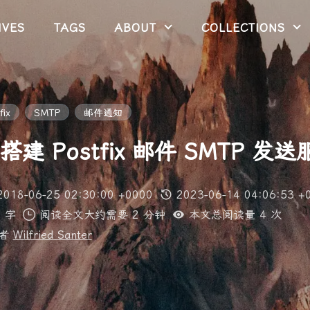
IVES
TAGS
ABOUT
COLLECTIONS
fix
SMTP
邮件通知
u 搭建 Postfix 邮件 SMTP 发
2018-06-25 02:30:00 +0000
2023-06-14 04:06:53 +
 字
阅读全文大约需要 2 分钟
本文总阅读量
4
次
供者
Wilfried Santer