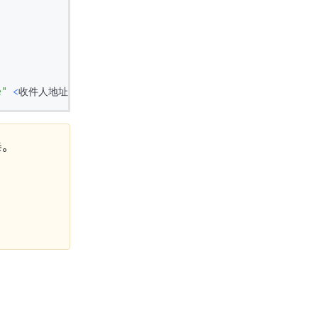
e"
<
收件人地址
>
接。