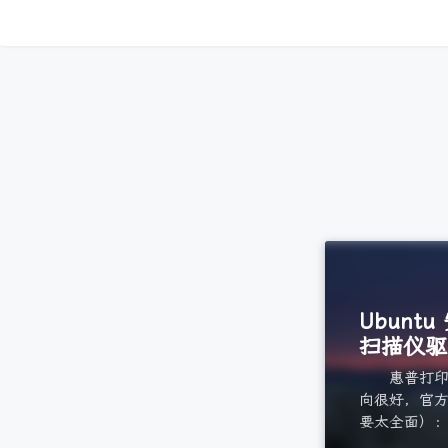
Ubunt
扫描仪驱
惠普打印机对
向很好，官
要太全面）