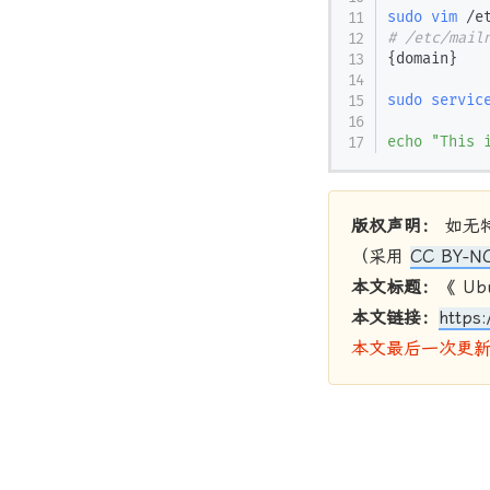
sudo
vim
# /etc/mail
{
domain
}
sudo
servic
echo
"This 
版权声明：
如无
（采用
CC BY-NC
本文标题：
《 Ub
本文链接：
https:
本文最后一次更