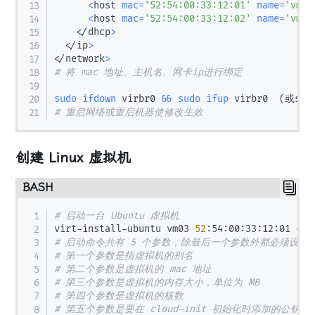
<
host 
mac
=
'52:54:00:33:12:01'
name
=
'vm01
<
host 
mac
=
'52:54:00:33:12:02'
name
=
'vm02
<
/dhcp
>
<
/ip
>
<
/network
>
# 将 mac 地址、主机名、网卡ip进行绑定
sudo
ifdown
 virbr0 
&&
sudo
ifup
 virbr0  
(
或sud
# 重启网络或重启机器使修改生效
创建 Linux 虚拟机
BASH
# 启动一台 Ubuntu 虚拟机
virt-install-ubuntu vm03 
52
:54:00:33:12:01 
409
# 启动命令共有 5 个参数，除最后一个参数外都必须设置
# 第一个参数是指虚拟机的别名
# 第二个参数是虚拟机的 mac 地址
# 第三个参数是虚拟机的内存大小，单位为 MB
# 第四个参数是虚拟机的核数
# 第五个参数是要在 cloud-init 初始化时添加的公钥