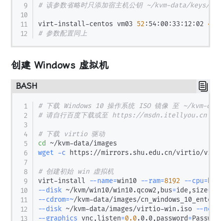
# 该参数省略时只添加宿主机公钥 ~/kvm-data/keys/serv
virt-install-centos vm03 
52
:54:00:33:12:02 
409
# 参数配置同上
创建 Windows 虚拟机
BASH
# 下载 Windows 10 操作系统 ISO 镜像 至 ~/kvm-dat
# 请自行百度下载或至 https://msdn.itellyou.cn 下
# 下载 virtio 驱动
cd
wget
-c
 https://mirrors.shu.edu.cn/virtio/virt
# 创建初始 win 虚拟机
virt-install 
--name
=
win10 
--ram
=
8192
--cpu
=
hos
--disk
 ~/kvm/win10/win10.qcow2,bus
=
ide,size
=
10
--cdrom
=~
/kvm-data/images/cn_windows_10_enterp
--disk
 ~/kvm-data/images/virtio-win.iso 
--netw
--graphics
 vnc,listen
=
0.0
.0.0,password
=
Passw0r