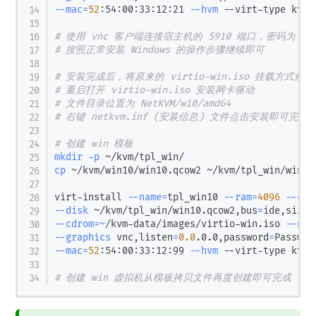
--mac
=
52
:54:00:33:12:21 
--hvm
 --virt-type kvm

# 使用 vnc 客户端连接宿主机的 5910 端口，密码为 pas
# 按照正常安装 Windows 的操作步骤继续即可
# 安装完成后，将原来的 virtio-win.iso 挂载方式修改为
# 重启打开 virtio-win.iso 安装网卡驱动
# 文件目录位置为 NetKVM/w10/amd64
# 右键 netkvm.inf (安装信息) 文件点击安装即可完成
# 创建 win 模板
mkdir
-p
cp
 ~/kvm/win10/win10.qcow2 ~/kvm/tpl_win/win10.
virt-install 
--name
=
tpl_win10 
--ram
=
4096
--cpu
--disk
 ~/kvm/tpl_win/win10.qcow2,bus
=
ide,size
=
--cdrom
=~
/kvm-data/images/virtio-win.iso 
--net
--graphics
 vnc,listen
=
0.0
.0.0,password
=
Passw0r
--mac
=
52
:54:00:33:12:99 
--hvm
 --virt-type kvm

# 创建 win 虚拟机从模板拷贝文件再度创建即可完成