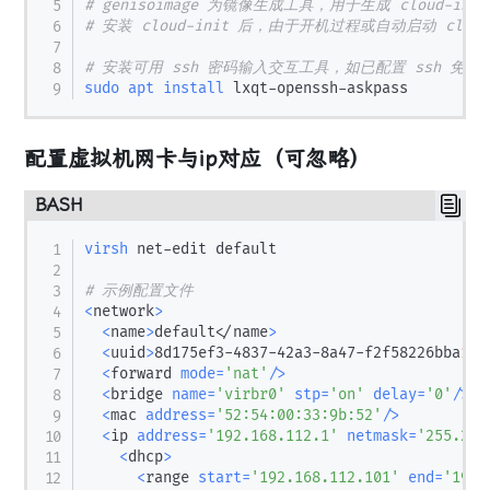
# genisoimage 为镜像生成工具，用于生成 cloud-i
# 安装 cloud-init 后，由于开机过程或自动启动 clo
# 安装可用 ssh 密码输入交互工具，如已配置 ssh 免
sudo
apt
install
配置虚拟机网卡与ip对应（可忽略）
BASH
virsh
 net-edit default

# 示例配置文件
<
network
>
<
name
>
default
<
/name
>
<
uuid
>
8d175ef3-4837-42a3-8a47-f2f58226bba
1
<
/
<
forward 
mode
=
'nat'
/
>
<
bridge 
name
=
'virbr0'
stp
=
'on'
delay
=
'0'
/
>
<
mac 
address
=
'52:54:00:33:9b:52'
/
>
<
ip 
address
=
'192.168.112.1'
netmask
=
'255.255
<
dhcp
>
<
range 
start
=
'192.168.112.101'
end
=
'192.