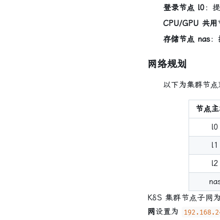
登录节点 l0
：提
CPU/GPU 共用
存储节点 nas
：
网络规划
以下为集群节点对应
节点主
l0
l1
l2
na
K8S 集群节点子网
网
设置为
192.168.2