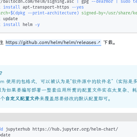
//baltocdn.com/helm/signing.asc 
|
 gpg 
--dearmor
|
sudo
t
t
install
 apt-transport-https 
--yes
arch=
$(
dpkg --print-architecture
)
 signed-by=/usr/share/k
t
t
install
 helm 
-y
前往
https://github.com/helm/helm/releases
下载。
么？
Helm 使用的包格式，可以被认为是“软件源中的软件名”（实际是
因为如果要编写部署一整套应用所需的配置文件实在太复杂、
一个
自定义配置文件
来覆盖想要修改的默认配置即可。
dd
 jupyterhub https://hub.jupyter.org/helm-chart/
