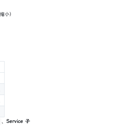
缩小）
点
点
、
Service 子
0