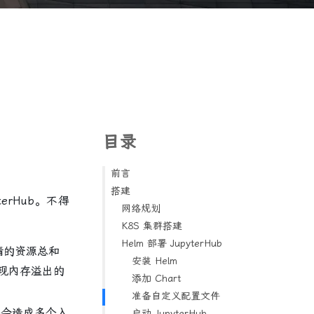
目录
前言
搭建
erHub。不得
网络规划
K8S 集群搭建
Helm 部署 JupyterHub
请的资源总和
安装 Helm
现內存溢出的
添加 Chart
准备自定义配置文件
案会造成多个入
启动 JupyterHub