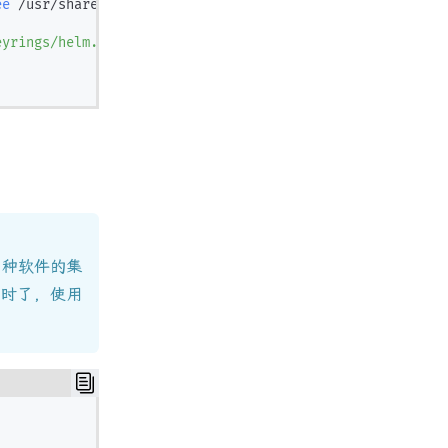
ee
 /usr/share/keyrings/helm.gpg 
>
eyrings/helm.gpg] https://baltocdn.com/helm/stable/debia
多种软件的集
耗时了，使用