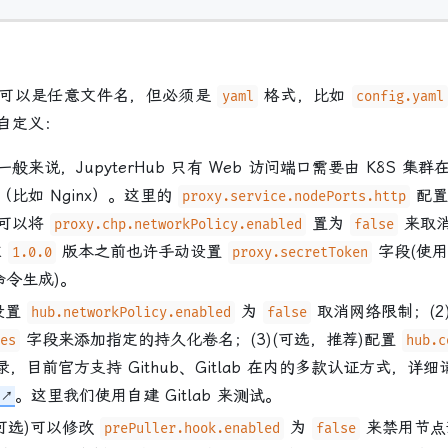
以是任意文件名，但必须是
格式，比如
yaml
config.yaml
自定义：
一般来说，JupyterHub 只有 Web 访问端口需要由 K8S 集
比如 Nginx）。这里的
配
proxy.service.nodePorts.http
可以将
置为
来取消
proxy.chp.networkPolicy.enabled
false
在
版本之前也许手动设置
字段(使
1.0.0
proxy.secretToken
令生成)。
)设置
为
取消网络限制；(2)
hub.networkPolicy.enabled
false
字段来添加指定的持久化卷名；(3)(可选，推荐)配置
es
hub.c
登录，目前官方支持 Github、Gitlab 在内的多款认证方式，详
。这里我们使用自建 Gitlab 来测试。
(可选)可以修改
为
来禁用节点
prePuller.hook.enabled
false