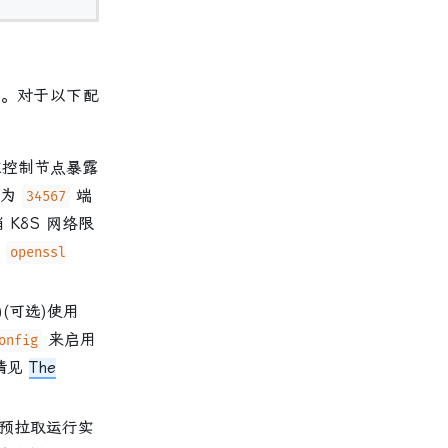
。对于以下配
群在控制节点暴露
置为
端
34567
 K8S 网络限
用
openssl
(可选)使用
来启用
onfig
细请见
The
预拉取运行实