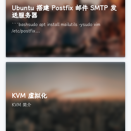
Ubuntu 搭建 Postfix 邮件 SMTP 发
送服务器
```bashsudo apt install mailutils -ysudo vim
/etc/postfix...
KVM 虚拟化
KVM 简介