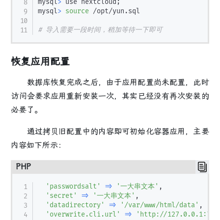
mysql
>
 use nextcloud
;
mysql
>
source
 /opt/yun.sql

# 导入需要一段时间，稍加等待一下即可
恢复应用配置
数据库恢复完成之后，由于应用配置尚未配置，此时
访问会要求应用重新安装一次，其实已经没有再次安装的
必要了。
通过拷贝旧配置中的内容即可初始化容器应用，主要
内容如下所示：
PHP
'passwordsalt'
=>
'一大串文本'
,
'secret'
=>
'一大串文本'
,
'datadirectory'
=>
'/var/www/html/data'
,
'overwrite.cli.url'
=>
'http://127.0.0.1:700