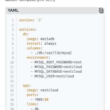
YAML
version
:
'2'
services
:
db
:
image
:
 mariadb

restart
:
 always

volumes
:
-
 ./db
:
/var/lib/mysql

environment
:
-
 MYSQL_ROOT_PASSWORD=root

-
 MYSQL_PASSWORD=nextcloud

-
 MYSQL_DATABASE=nextcloud

-
 MYSQL_USER=nextcloud

app
:
image
:
 nextcloud

ports
:
-
 7009
:
80
links
:
-
 db
