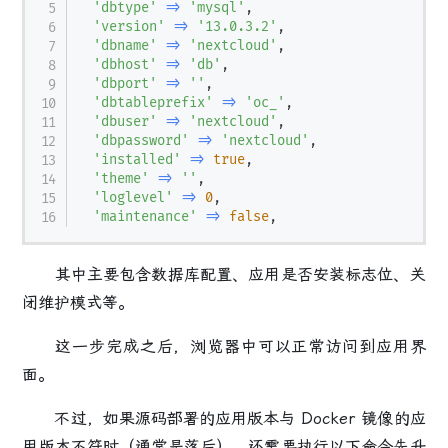
'dbtype'
=>
'mysql'
,
'version'
=>
'13.0.3.2'
,
'dbname'
=>
'nextcloud'
,
'dbhost'
=>
'db'
,
'dbport'
=>
''
,
'dbtableprefix'
=>
'oc_'
,
'dbuser'
=>
'nextcloud'
,
'dbpassword'
=>
'nextcloud'
,
'installed'
=>
true
,
'theme'
=>
''
,
'loglevel'
=>
0
,
'maintenance'
=>
false
,
其中主要包含
数据库配置
、
应用是否安装标志位
、
关
闭维护模式
等。
这一步完成之后，浏览器中可以正常访问到应用界
面。
不过，如果源码部署的应用版本与 Docker 镜像的应
用版本不符时（通常是落后），还需要执行以下命令先升