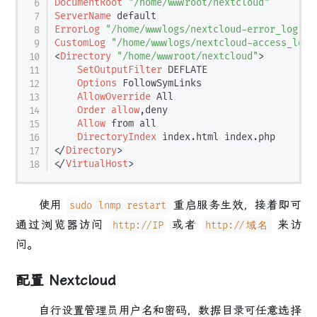
DocumentRoot
"/home/wwwroot/nextcloud"
ServerName
ErrorLog
"/home/wwwlogs/nextcloud-error_log"
CustomLog
"/home/wwwlogs/nextcloud-access_log"
<
Directory
"/home/wwwroot/nextcloud"
>
SetOutputFilter
 DEFLATE

Options
 FollowSymLinks

AllowOverride
 All

Order
allow
,deny

Allow
 from all

DirectoryIndex
</
Directory
>
</
VirtualHost
>
使用
重启服务生效，接着即可
sudo lnmp restart
通过浏览器访问
或者
来访
http://IP
http://域名
问。
配置 Nextcloud
自行设置管理员用户名和密码，数据目录可任意选择