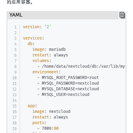
的应用容器。
YAML
version
:
'2'
services
:
db
:
image
:
 mariadb

restart
:
 always

volumes
:
-
 /home/data/nextcloud/db
:
/var/lib/mysql

environment
:
-
 MYSQL_ROOT_PASSWORD=root

-
 MYSQL_PASSWORD=nextcloud

-
 MYSQL_DATABASE=nextcloud

-
 MYSQL_USER=nextcloud

app
:
image
:
 nextcloud

restart
:
 always

ports
:
-
 7009
:
80