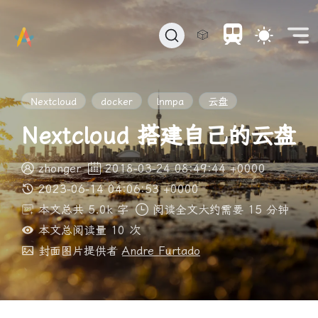
🎲
Nextcloud
docker
lnmpa
云盘
Nextcloud 搭建自己的云盘
zhonger
2018-03-24 08:49:44 +0000
2023-06-14 04:06:53 +0000
本文总共 5.0k 字
阅读全文大约需要 15 分钟
本文总阅读量
10
次
封面图片提供者
Andre Furtado