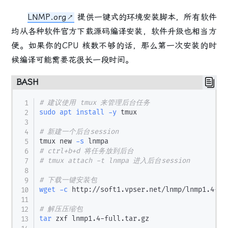
LNMP.org
提供一键式的环境安装脚本，所有软件
均从各种软件官方下载源码编译安装，软件升级也相当方
便。如果你的CPU 核数不够的话，那么第一次安装的时
候编译可能需要花很长一段时间。
BASH
# 建议使用 tmux 来管理后台任务
sudo
apt
install
-y
 tmux

# 新建一个后台session
tmux new 
-s
# ctrl+b+d 将任务放到后台
# tmux attach -t lnmpa 进入后台session
# 下载一键安装包
wget
-c
 http://soft1.vpser.net/lnmp/lnmp1.4-ful
# 解压压缩包
tar
 zxf lnmp1.4-full.tar.gz 
