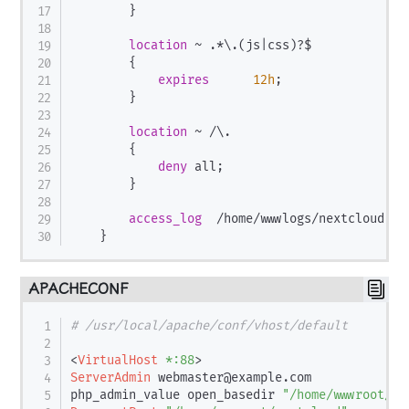
}
location
 ~ .*\.(js|css)?$
{
expires
12h
;
}
location
 ~ /\.
{
deny
 all
;
}
access_log
  /home/wwwlogs/nextcloud.lo
}
APACHECONF
# /usr/local/apache/conf/vhost/default
<
VirtualHost
 *
:
88
>
ServerAdmin
 webmaster@example.com

php_admin_value open_basedir 
"/home/wwwroot/