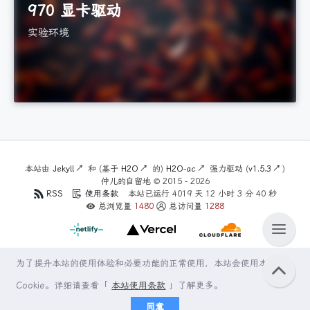
970 显卡驱动
实验环境
本站由
Jekyll
和 (基于
H2O
的)
H2O-ac
强力驱动 (
v1.5.3
)
仲儿的自留地 ©
2015 - 2026
RSS
使用条款
本站已运行
4019
天
12
小时
3
分
41
秒
总浏览量
1480
总访问量
1288
为了提升本站的使用体验和必要功能的正常使用，本站会使用本地
Cookie。详细请查看「
本站使用条款
」了解更多。
同意