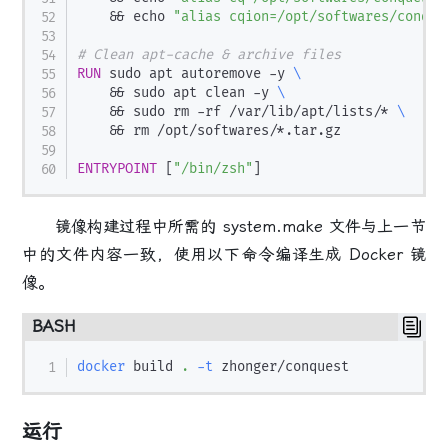
    && echo 
"alias cqion=/opt/softwares/conque
# Clean apt-cache & archive files
RUN
 sudo apt autoremove -y 
\
    && sudo apt clean -y 
\
    && sudo rm -rf /var/lib/apt/lists/* 
\
    && rm /opt/softwares/*.tar.gz
ENTRYPOINT
 [
"/bin/zsh"
]
镜像构建过程中所需的 system.make 文件与上一节
中的文件内容一致，使用以下命令编译生成 Docker 镜
像。
BASH
docker
 build 
.
-t
运行