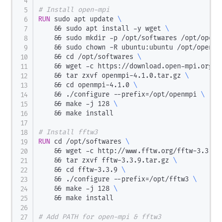
# Install open-mpi
RUN
 sudo apt update 
\
    && sudo apt install -y wget 
\
    && sudo mkdir -p /opt/softwares /opt/openm
    && sudo chown -R ubuntu:ubuntu /opt/openmp
    && cd /opt/softwares 
\
    && wget -c https://download.open-mpi.org/r
    && tar zxvf openmpi-4.1.0.tar.gz 
\
    && cd openmpi-4.1.0 
\
    && ./configure --prefix=/opt/openmpi 
\
    && make -j 128 
\
    && make install
# Install fftw3
RUN
 cd /opt/softwares 
\
    && wget -c http://www.fftw.org/fftw-3.3.9.
    && tar zxvf fftw-3.3.9.tar.gz 
\
    && cd fftw-3.3.9 
\
    && ./configure --prefix=/opt/fftw3 
\
    && make -j 128 
\
    && make install
# Add PATH for open-mpi & fftw3