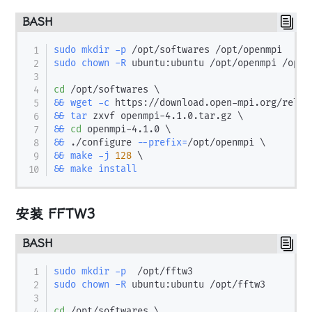
BASH
sudo
mkdir
-p
sudo
chown
-R
 ubuntu:ubuntu /opt/openmpi /opt/s
cd
 /opt/softwares 
\
&&
wget
-c
 https://download.open-mpi.org/relea
&&
tar
 zxvf openmpi-4.1.0.tar.gz 
\
&&
cd
 openmpi-4.1.0 
\
&&
 ./configure 
--prefix
=
/opt/openmpi 
\
&&
make
-j
128
\
&&
make
install
安装 FFTW3
BASH
sudo
mkdir
-p
sudo
chown
-R
 ubuntu:ubuntu /opt/fftw3

cd
 /opt/softwares 
\