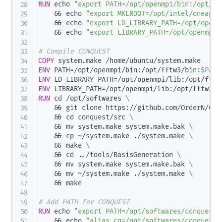
RUN
 echo 
"export PATH=/opt/openmpi/bin:/opt/ff
    && echo 
"export MKLROOT=/opt/intel/oneapi/
    && echo 
"export LD_LIBRARY_PATH=/opt/openm
    && echo 
"export LIBRARY_PATH=/opt/openmpi/
# Compile CONQUEST
COPY
 system.make /home/ubuntu/system.make
ENV
 PATH=/opt/openmpi/bin:/opt/fftw3/bin:
$PATH
ENV
 LD_LIBRARY_PATH=/opt/openmpi/lib:/opt/fftw
ENV
 LIBRARY_PATH=/opt/openmpi/lib:/opt/fftw3/l
RUN
 cd /opt/softwares 
\
    && git clone https://github.com/OrderN/CON
    && cd conquest/src 
\
    && mv system.make system.make.bak 
\
    && cp ~/system.make ./system.make 
\
    && make 
\
    && cd ../tools/BasisGeneration 
\
    && mv system.make system.make.bak 
\
    && mv ~/system.make ./system.make 
\
    && make 
# Add PATH for CONQUEST
RUN
 echo 
"export PATH=/opt/softwares/conquest/
    && echo 
"alias cq=/opt/softwares/conquest/