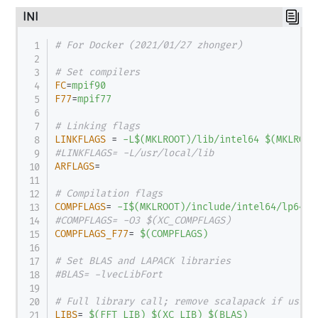
INI
# For Docker (2021/01/27 zhonger)
# Set compilers
FC
=
mpif90
F77
=
mpif77
# Linking flags
LINKFLAGS
=
-L$(MKLROOT)/lib/intel64 $(MKLROOT
#LINKFLAGS= -L/usr/local/lib
ARFLAGS
=
# Compilation flags
COMPFLAGS
=
-I$(MKLROOT)/include/intel64/lp64 -
#COMPFLAGS= -O3 $(XC_COMPFLAGS)
COMPFLAGS_F77
=
$(COMPFLAGS)
# Set BLAS and LAPACK libraries
#BLAS= -lvecLibFort
# Full library call; remove scalapack if using
LIBS
=
$(FFT_LIB) $(XC_LIB) $(BLAS)