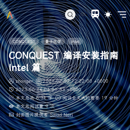
🎲
CONQUEST
量子化学
Intel
CONQUEST 编译安装指南
Intel 篇
zhonger
2021-02-07 12:22:00 +0000
2023-06-14 04:06:53 +0000
本文总共 6.3k 字
阅读全文大约需要 19 分钟
本文总阅读量
9
次
封面图片提供者
Sajad Nori