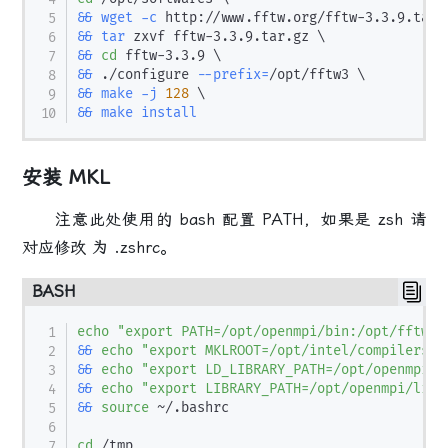
&&
wget
-c
 http://www.fftw.org/fftw-3.3.9.tar.
&&
tar
 zxvf fftw-3.3.9.tar.gz 
\
&&
cd
 fftw-3.3.9 
\
&&
 ./configure 
--prefix
=
/opt/fftw3 
\
&&
make
-j
128
\
&&
make
install
安装 MKL
注意此处使用的 bash 配置 PATH，如果是 zsh 请
对应修改 为 .zshrc。
BASH
echo
"export PATH=/opt/openmpi/bin:/opt/fftw3/
&&
echo
"export MKLROOT=/opt/intel/compilers_a
&&
echo
"export LD_LIBRARY_PATH=/opt/openmpi/l
&&
echo
"export LIBRARY_PATH=/opt/openmpi/lib:
&&
source
 ~/.bashrc

cd