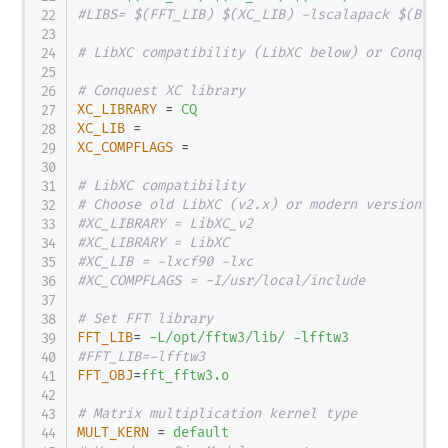
#LIBS= $(FFT_LIB) $(XC_LIB) -lscalapack $(BLAS
# LibXC compatibility (LibXC below) or Conques
# Conquest XC library
XC_LIBRARY
=
CQ
XC_LIB
=
XC_COMPFLAGS
=
# LibXC compatibility
# Choose old LibXC (v2.x) or modern versions
#XC_LIBRARY = LibXC_v2
#XC_LIBRARY = LibXC
#XC_LIB = -lxcf90 -lxc
#XC_COMPFLAGS = -I/usr/local/include
# Set FFT library
FFT_LIB
=
-L/opt/fftw3/lib/ -lfftw3
#FFT_LIB=-lfftw3
FFT_OBJ
=
fft_fftw3.o
# Matrix multiplication kernel type
MULT_KERN
=
default