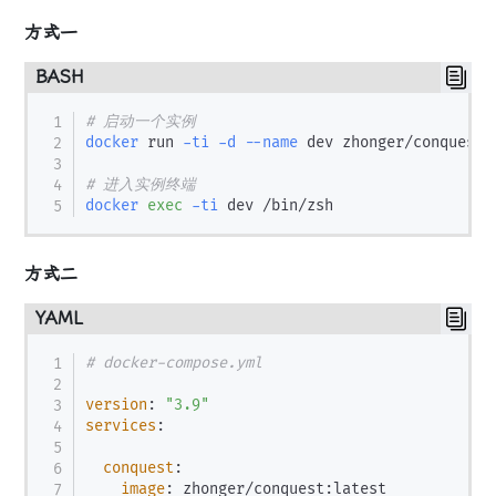
方式一
BASH
# 启动一个实例
docker
 run 
-ti
-d
--name
 dev zhonger/conquest:l
# 进入实例终端
docker
exec
-ti
方式二
YAML
# docker-compose.yml
version
:
"3.9"
services
:
conquest
:
image
:
 zhonger/conquest
:
latest
