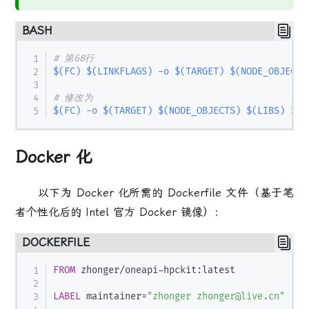
BASH
# 第68行
$(
FC
)
$(
LINKFLAGS
)
-o
$(
TARGET
)
$(
NODE_OBJECTS
# 修改为
$(
FC
)
-o
$(
TARGET
)
$(
NODE_OBJECTS
)
$(
LIBS
)
$(
L
Docker 化
以下为 Docker 化所需的 Dockerfile 文件（基于笔
者个性化后的 Intel 官方 Docker 镜像）：
DOCKERFILE
FROM
 zhonger/oneapi-hpckit:latest
LABEL
 maintainer=
"zhonger zhonger@live.cn"