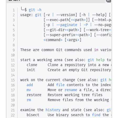
╰─$ 
git
-h
usage: 
git
[
-v 
|
 --version
]
[
-h 
|
 --help
]
[
-C 
[
--exec-path
[
=
<
path
>
]
]
[
--html-path
[
-p 
|
--paginate
|
-P
|
 --no-pager
]
[
--git-dir
=
<
path
>
]
[
--work-tree
=
<
pa
[
--super-prefix
=
<
path
>
]
[
--config-e
<
command
>
[
<
args
>
]
These are common Git commands used 
in
 various 
start a working area 
(
see also: 
git
help
 tutor
   clone     Clone a repository into a new dire
   init      Create an empty Git repository or
work on the current change 
(
see also: 
git
help
add
       Add 
file
 contents to the index

mv
        Move or 
rename
 a file, a director
   restore   Restore working tree files

rm
        Remove files from the working tree
examine the 
history
 and state 
(
see also: 
git
h
   bisect    Use binary search to 
find
 the com