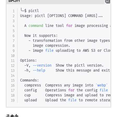
BASH
╰─$ pictl

Usage: pictl 
[
OPTIONS
]
 COMMAND 
[
ARGS
]
..
.

  A 
command
 line tool 
for
 image processing and
  Now it supports:

    - transformation from other image types to
      image compression.

    - image 
file
 uploading to AWS S3 or Cloudfl
Options:

  -V, 
--version
  Show the pictl version.

  -h, 
--help
     Show this message and exit.

Commands:

  compress  Compress any image into 
`
webp
`
 ima
  config    Operations 
for
 the config 
file
`
~/
  cup       Compress image and upload to remot
  upload    Upload the 
file
子命令