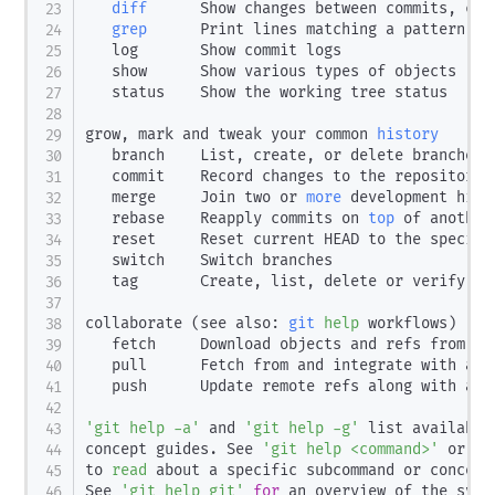
diff
      Show changes between commits, com
grep
      Print lines matching a pattern

   log       Show commit logs

   show      Show various types of objects

   status    Show the working tree status

grow, mark and tweak your common 
history
   branch    List, create, or delete branches

   commit    Record changes to the repository

   merge     Join two or 
more
 development hist
   rebase    Reapply commits on 
top
 of another
   reset     Reset current HEAD to the specifie
   switch    Switch branches

   tag       Create, list, delete or verify a t
collaborate 
(
see also: 
git
help
 workflows
)
   fetch     Download objects and refs from ano
   pull      Fetch from and integrate with ano
   push      Update remote refs along with asso
'git help -a'
 and 
'git help -g'
 list available
concept guides. See 
'git help <command>'
 or 
'g
to 
read
 about a specific subcommand or concept.
See 
'git help git'
for